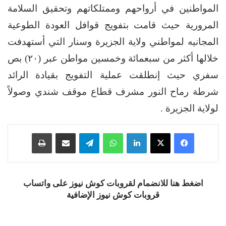
المواطنين في أرواحهم وممتلكاتهم وتحقيق السلامة
المرورية حيث قامت بتفويج قوافل العودة الطوعية
المجانيه لمواطني ولاية الجزيرة وسنار التي أستهدفت
خلالها أكثر من سبعمائة وخمسين مواطن عبر (٢٠) بص
سفري حيث إنطلقت عملية التفويج بقيادة الرائد
شرطة رماح النور مشرف قطاع موقف شندي وصولاً
لولاية الجزيرة .
فيسبوك
‫X
لينكدإن
واتساب
تيلقرام
مشاركة عبر البريد
طباعة
اضغط هنا للانضمام لقروبات كوش نيوز على واتساب
قروبات كوش نيوز الإضافية