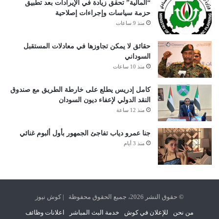
“المالية” تحقق زيادة في الإيرادات بعد تطبيق
حزمة سياسات وإجراءات إصلاحية
منذ 9 ساعات
حقائق لا يمكن تجاوزها في معادلات المستقبل
السوداني
منذ 10 ساعات
كامل إدريس يطلع على خارطة الطريق مع صندوق
النقد الدولي لإعفاء ديون السودان
منذ 12 ساعة
جنا عمرو دياب تفاجئ الجمهور بأول ألبوم غنائي
منذ 3 أيام
© حقوق النشر 2026، جميع الحقوق محفوظة | كوش نيوز
من نحن
للإعلان في كوش
خدمة البث المباشر
اعلانات وظائف