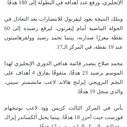
الإنجليزي، ورفع عدد أهدافه في البطولة إلى 180 هدفًا.
وبتلك النتيجة يعود ليفربول للانتصارات بعد التعادل في
الجولة الماضية أمام إيفرتون، ليرفع رصيده إلى 60
نقطة معززًا صدارته، بينما تجمد رصيد وولفرهاميتون
عند 19 نقطة، في المركز الـ17.
محمد صلاح يتصدر قائمة هدافي الدوري الإنجليزي لهذا
الموسم برصيد 23 هدفًا، متفوقًا بفارق 4 أهداف على
النجم النرويجي إيرلنج هالاند لاعب مانشستر سيتي،
والذي سجل 19 هدفًا.
يأتي في المركز الثالث كريس وود لاعب نوتنجهام
فورست حيث أحرز 18 هدفًا، بينما يحتل ألكساندر إيزاك
مقعدًا في المركز الرابع برصيد 17 هدفًا.