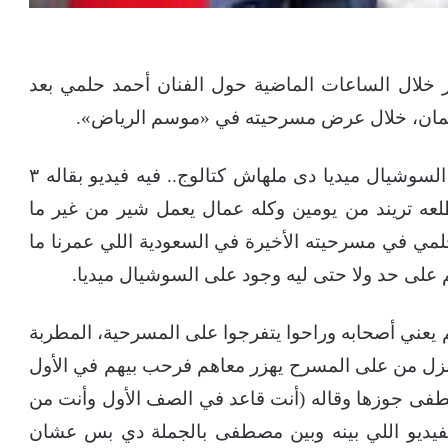
ر خلال الساعات الماضية حول الفنان أحمد حلمي بعد
ليمان، خلال عرض مسرحيته في «موسم الرياض».
وكتبت مروة، عبر حسابها على فيسبوك: «فعلا السوشيال ميديا دى ملهاش كتالوج.. فيه فيديو بقاله ٣
لعه تريند من يومين وكله عمال يعمل شير من غير ما
حلمي في مسرحيته الأخيرة في السعودية اللي عمرنا ما
م على حد ولا حتى ليه وجود على السوشيال ميديا.
م يعني أصحابه وراحوا يتفرجوا على المسرحية، المطربة
زل من على المسرح يهزر معاهم فرحب بيهم في الأول
طفى جوزها وقاله (أنت قاعد في الصف الأول وأنت من
لفيديو اللي بينه وبين مصطفى بالجملة دي بس عشان