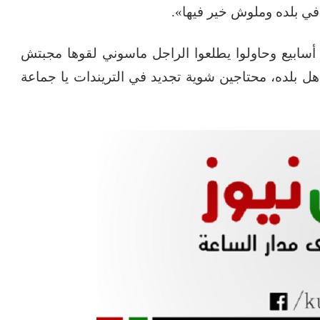
ي بلده وملوش خير فيها».
أضافت: «وعلى فكرة ده فيديو قديم وبقاله ٣ أسابيع وحاولوا يطلعوا الراجل ماسوني لقوها مجبتش
ل بلده، محتاجين شوية تجديد في التريندات يا جماعة