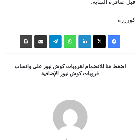
قبل صافرة النهاية.
كورررة
فيسبوك
‫X
لينكدإن
واتساب
تيلقرام
مشاركة عبر البريد
طباعة
اضغط هنا للانضمام لقروبات كوش نيوز على واتساب
قروبات كوش نيوز الإضافية