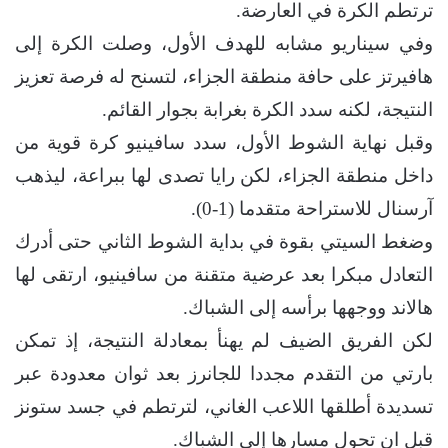
ترتطم الكرة في العارضة.
وفي سيناريو مشابه للهدف الأول، وصلت الكرة إلى
هافيرتز على حافة منطقة الجزاء، لتسنح له فرصة تعزيز
النتيجة، لكنه سدد الكرة بغرابة بجوار القائم.
وقبل نهاية الشوط الأول، سدد سافينيو كرة قوية من
داخل منطقة الجزاء، لكن رايا تصدى لها ببراعة، ليذهب
آرسنال للاستراحة متقدما (1-0).
وضغط السيتي بقوة في بداية الشوط الثاني حتى أدرك
التعادل مبكرا بعد عرضية متقنة من سافينيو، ارتقى لها
هالاند ووجهها برأسه إلى الشباك.
لكن الفريق الضيف لم يهنأ بمعادلة النتيجة، إذ تمكن
بارتي من التقدم مجددا للجانرز بعد ثوان معدودة عبر
تسديدة أطلقها اللاعب الغاني، لترتطم في جسد ستونز
قبل ان تحول مسارها إلى الشباك.