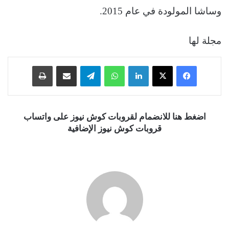
وساشا المولودة في عام 2015.
مجلة لها
فيسبوك
‫X
لينكدإن
واتساب
تيلقرام
مشاركة عبر البريد
طباعة
اضغط هنا للانضمام لقروبات كوش نيوز على واتساب
قروبات كوش نيوز الإضافية