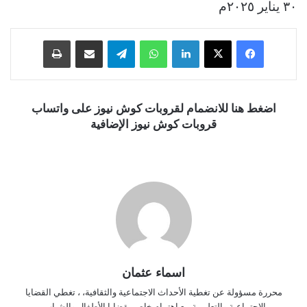
٣٠ يناير ٢٠٢٥م
فيسبوك
‫X
لينكدإن
واتساب
تيلقرام
مشاركة عبر البريد
طباعة
اضغط هنا للانضمام لقروبات كوش نيوز على واتساب
قروبات كوش نيوز الإضافية
اسماء عثمان
محررة مسؤولة عن تغطية الأحداث الاجتماعية والثقافية، ، تغطي القضايا
الاجتماعية والتعليمية مع اهتمام خاص بقضايا الأطفال والشباب.