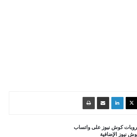
‫X
لينكدإن
مشاركة عبر البريد
طباعة
قروبات كوش نيوز على واتساب
ش نيوز الإضافية