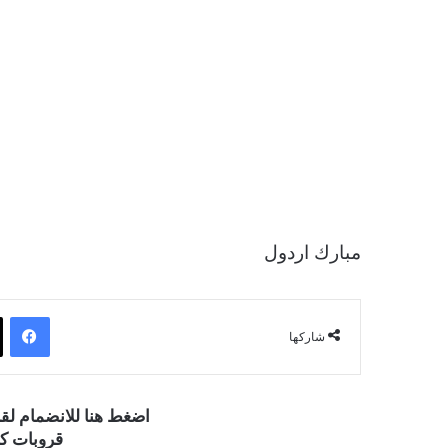
مبارك اردول
فيسبوك
شاركها
اضغط هنا للانضمام ل
قروبات كو