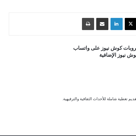
‫X
لينكدإن
مشاركة عبر البريد
طباعة
قروبات كوش نيوز على واتساب
ش نيوز الإضافية
قديم تغطية شاملة للأحداث الثقافية والترفيهية.