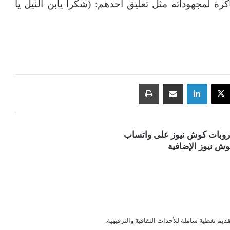
 لمجهوداته مثل تعليق أحدهم: (شكراً يابن النيل يا
‫X
لينكدإن
مشاركة عبر البريد
طباعة
قروبات كوش نيوز على واتساب
ش نيوز الإضافية
قديم تغطية شاملة للأحداث الثقافية والترفيهية.