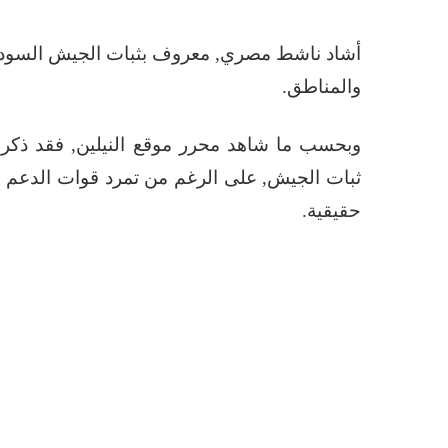
أشاد ناشط مصري, معروف بثبات الجيش السودان
والمناطق.
وبحسب ما شاهد محرر موقع النيلين, فقد ذكر ا
ثبات الجيش, على الرغم من تمرد قوات الدعم ا
حقيقية.