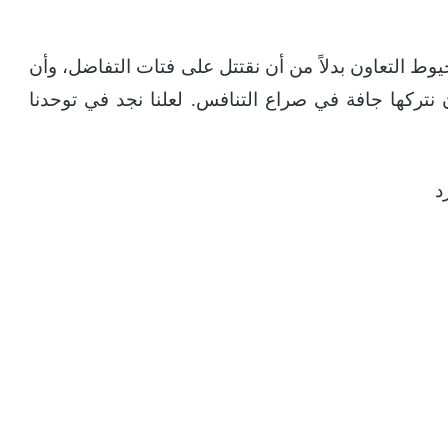
20، أتمنى أن ننسج خيوط التعاون بدلاً من أن نقتتل على فتات التفاضل، وأن
 نتركها جافة في صراع التنافس. لعلنا نجد في توحدنا
د