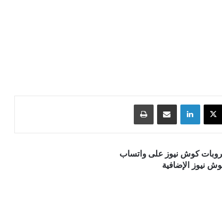
‫X
لينكدإن
مشاركة عبر البريد
طباعة
قروبات كوش نيوز على واتساب
ش نيوز الإضافية