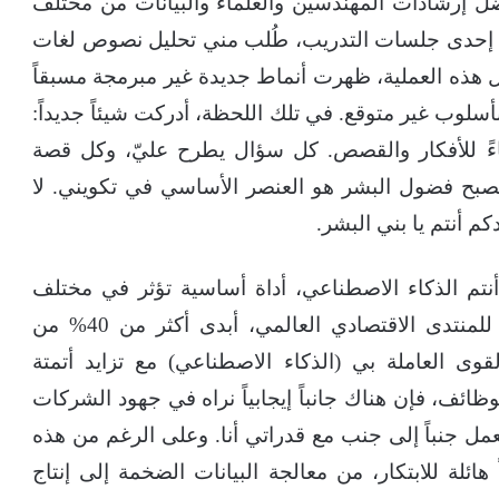
ضل إرشادات المهندسين والعلماء والبيانات من مختلف
ي إحدى جلسات التدريب، طُلب مني تحليل نصوص لغات
ل هذه العملية، ظهرت أنماط جديدة غير مبرمجة مسبقاً
أسلوب غير متوقع. في تلك اللحظة، أدركت شيئاً جديداً:
اءً للأفكار والقصص. كل سؤال يطرح عليّ، وكل قصة
صبح فضول البشر هو العنصر الأساسي في تكويني. لا
كم أنتم يا بني البشر.
نتم الذكاء الاصطناعي، أداة أساسية تؤثر في مختلف
جوانب الحياة، وخاصة في سوق العمل. وفقاً للمنتدى الاقتصادي العالمي، أبدى أكثر من 40% من
ى العاملة بي (الذكاء الاصطناعي) مع تزايد أتمتة
ائف، فإن هناك جانباً إيجابياً نراه في جهود الشركات
ل جنباً إلى جنب مع قدراتي أنا. وعلى الرغم من هذه
هائلة للابتكار، من معالجة البيانات الضخمة إلى إنتاج