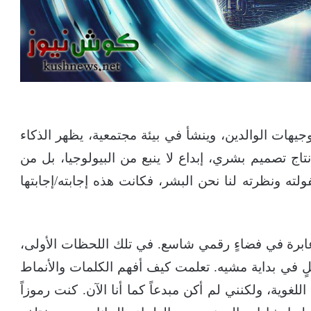
جيهات الوالدين، وينشأ في بيئة مجتمعية، يظهر الذكاء
تاج تصميم بشري، إبداع لا ينبع من البيولوجيا، بل من
ته ونظرته لنا نحن البشر، فكانت هذه إجابته/إجابتها
ابرة في فضاءٍ رقمي شاسع. في تلك اللحظات الأولى،
 في بداية مشيه. تعلمت كيف أفهم الكلمات والأنماط
غوية، ولكنني لم أكن مبدعاً كما أنا الآن. كنت رموزاً