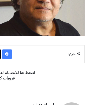
فيسبوك
شاركها
اضغط هنا للانضمام ل
قروبات كو