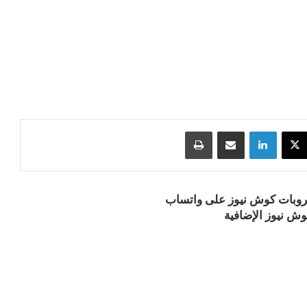
‫X
لينكدإن
مشاركة عبر البريد
طباعة
قروبات كوش نيوز على واتساب
ش نيوز الإضافية