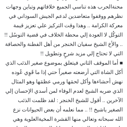
محنةالحرب هذه تناسي الجميع خلافاتهم وتباين وجهات
نظرهم ووقفوا متعاضدين لدعم الجيش السوداني في
معركة الكرامة .. وهذا وقت التركيز علي تعزيز قيمة
التوكُل لا العودة إلي محطة الخلاف في قضية التوسُل !!
.. والأخ الشيخ سفيان الخنجر من أهل الفطنة والحصافة
التي لا تحتاج إلي مزيد شرحٍ وتطويل !!
■ أما الموقف الثاني فيتعلق بموضوع صغير الذئب الذي
أكل الشاة التي أرضعته صغيراً حتي إذا ما قَوِي عُوده
نهش أحشاءها وأكل لحمَها ورمي عظمَها وهو المثال
الذي ضربه الشيخ لعدم الوفاء لمن أسدي الإحسان إلي
الآخرين .. أقول للشيخ الخنجر : لقد ظلمت الذئب
الصغير ياشيخ !! .. مما نعلمه أن بعض الحيوانات نزع
الله سبحانه وتعالي منها القشرة المخيةالعلوية وهي