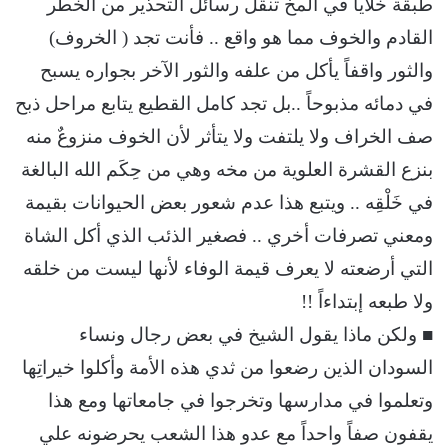
طبقة خلايا في المخ تنقل رسائل التحذير من الخطر
القادم والخوف مما هو واقع .. فأنت تجد ( الخروف)
والثور واقفاً يأكل من علفه والثور الآخر بجواره يسبح
في دمائه مذبوحاً ..بل تجد كامل القطيع يتابع مراحل ذبح
صف الخراف ولا يلتفت ولا يتأثر لأن الخوف منزوعٌ منه
بنزع القشرة العلوية من مخه وهي من حِكَم الله البالغة
في خَلْقِه .. ويتبع هذا عدم شعور بعض الحيوانات بقيمة
ومعني تصرفات أخري .. فصغير الذئب الذي أكل الشاة
التي أرضعته لا يعرف قيمة الوفاء لأنها ليست من خلقه
ولا طبعه إبتداءاً !!
■ ولكن ماذا يقول الشيخ في بعض رجال ونساء
السودان الذين رضعوا من ثدي هذه الأمة وأكلوا خيراتِها
وتعلموا في مدارسها وتخرجوا في جامعاتها ومع هذا
يقفون صفاً واحداً مع عدو هذا الشعب يحرضونه علي