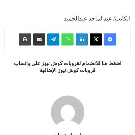
الكاتب/ عبدالماجد عبدالحميد
فيسبوك
‫X
لينكدإن
واتساب
تيلقرام
مشاركة عبر البريد
طباعة
اضغط هنا للانضمام لقروبات كوش نيوز على واتساب
قروبات كوش نيوز الإضافية