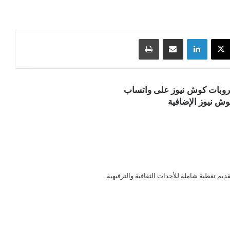
‫X
لينكدإن
مشاركة عبر البريد
طباعة
قروبات كوش نيوز على واتساب
ش نيوز الإضافية
قديم تغطية شاملة للأحداث الثقافية والترفيهية.