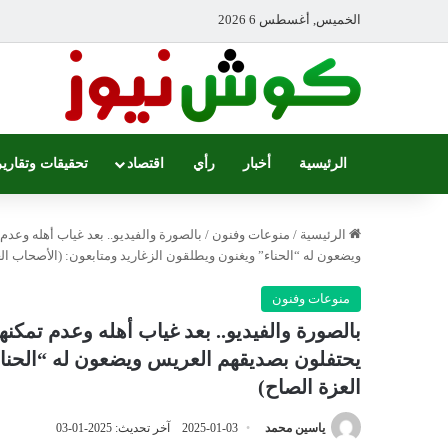
الخميس, أغسطس 6 2026
الرئيسية
أخبار
رأي
اقتصاد
تحقيقات وتقارير
الرئيسية
/
منوعات وفنون
/
بالصورة والفيديو.. بعد غياب أهله وعد
ويضعون له “الحناء” ويغنون ويطلقون الزغاريد ومتابعون: (الأصحاب ال
منوعات وفنون
بالصورة والفيديو.. بعد غياب أهله وعدم تمكنه
يحتفلون بصديقهم العريس ويضعون له “الحناء
العزة الصاح)
ياسين محمد
2025-01-03
آخر تحديث: 2025-01-03