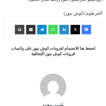
الخرطوم (كوش نيوز)
فيسبوك
‫X
لينكدإن
واتساب
تيلقرام
مشاركة عبر البريد
طباعة
اضغط هنا للانضمام لقروبات كوش نيوز على واتساب
قروبات كوش نيوز الإضافية
ياسين محمد