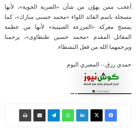
أعجب ممن يهوّن من شأن «الضربة الجوية»، لأنها
مسجلة باسم القائد اللواء «محمد حسنى مبارك»، كما
يمسخ معركة «المزرعة الصينية» لأنها من عظمة
المقاتل المقدم «محمد حسين طنطاوى»، يرحمنا
ويرحمهما الله من فعل النشطاء.
حمدي رزق – المصري اليوم
فيسبوك
‫X
لينكدإن
واتساب
تيلقرام
مشاركة عبر البريد
طباعة