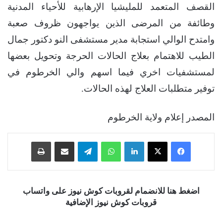
القصف المتعمد للمليشيا الإرهابية للأحياء المدنية
وطائفة من المرضى الذين يواجهون ظروف صعبة
وامتدح الوالي استجابة مدير مستشفى النو دكتور جمال
الطيب للاهتمام بعلاج الحالات الحرجة وتحويل بعضها
لمستشفيات اخري فيما اسهم والي الخرطوم في
توفير متطلبات العلاج لهذه الحالات.
المصدر إعلام ولاية الخرطوم
فيسبوك
‫X
لينكدإن
واتساب
تيلقرام
مشاركة عبر البريد
طباعة
اضغط هنا للانضمام لقروبات كوش نيوز على واتساب
قروبات كوش نيوز الإضافية