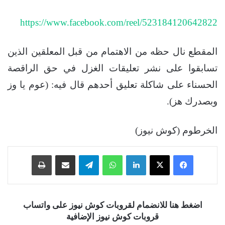
https://www.facebook.com/reel/523184120642822
المقطع نال حظه من الاهتمام من قبل المعلقين الذين
تسابقوا على نشر تعليقات الغزل في حق الراقصة
الحسناء على شاكلة تعليق أحدهم قال فيه: (عوم يا وز
وبصدرك هز).
الخرطوم (كوش نيوز)
فيسبوك
‫X
لينكدإن
واتساب
تيلقرام
مشاركة عبر البريد
طباعة
اضغط هنا للانضمام لقروبات كوش نيوز على واتساب
قروبات كوش نيوز الإضافية