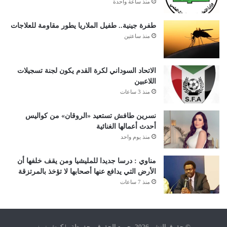
منذ ساعة واحدة
طفرة جينية.. طفيل الملاريا يطور مقاومة للعلاجات
منذ ساعتين
الاتحاد السوداني لكرة القدم يكون لجنة تسجيلات
اللاعبين
منذ 3 ساعات
نسرين طافش تستعيد «الروقان» من كواليس
أحدث أعمالها الغنائية
منذ يوم واحد
مناوي : درسا جديدا للمليشيا ومن يقف خلفها أن
الأرض التي يدافع عنها أصحابها لا تؤخذ بالمرتزقة
منذ 7 ساعات
© حقوق النشر 2026، جميع الحقوق محفوظة | كوش نيوز