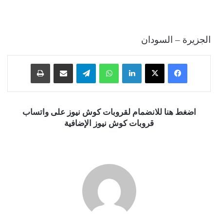
الجزيرة – السودان
فيسبوك
‫X
لينكدإن
واتساب
تيلقرام
مشاركة عبر البريد
طباعة
اضغط هنا للانضمام لقروبات كوش نيوز على واتساب
قروبات كوش نيوز الإضافية