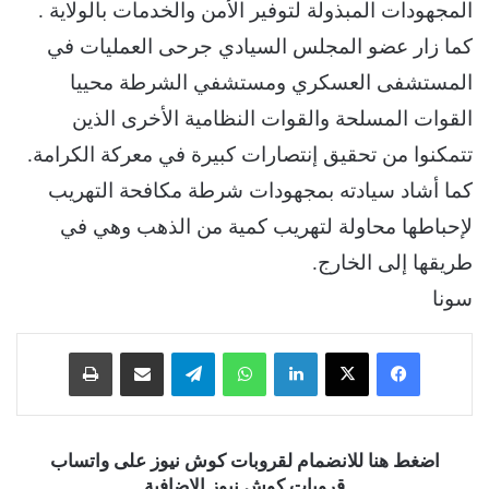
المجهودات المبذولة لتوفير الأمن والخدمات بالولاية .
كما زار عضو المجلس السيادي جرحى العمليات في
المستشفى العسكري ومستشفي الشرطة محييا
القوات المسلحة والقوات النظامية الأخرى الذين
تتمكنوا من تحقيق إنتصارات كبيرة في معركة الكرامة.
كما أشاد سيادته بمجهودات شرطة مكافحة التهريب
لإحباطها محاولة لتهريب كمية من الذهب وهي في
طريقها إلى الخارج.
سونا
فيسبوك
‫X
لينكدإن
واتساب
تيلقرام
مشاركة عبر البريد
طباعة
اضغط هنا للانضمام لقروبات كوش نيوز على واتساب
قروبات كوش نيوز الإضافية