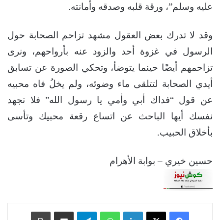
عليه وسلم”، ورقة قلبه وصدقه وأمانته.
وقد لا تدرك بعض العقول مشهد تزاحم الصحابة حول
الرسول في غزوة أحد والزود عنه بأرواحهم، ونرى
تزاحمهم أيضًا حينما يتوضأ، وتحكي الصورة عن تسابق
أيدي الصحابة لتتلقى ماء وضوئه، ولم يخلُ فاه محبيه
عن قول “فداك أبي وأمي يا رسول الله” فلا تجهد
نفسك أيها الباحث عن اتساع رقعة محبيك وتأسى
بأخلاق الحبيب.
حسين خيري – بوابة الأهرام
فيسبوك
‫X
لينكدإن
واتساب
تيلقرام
مشاركة عبر البريد
طباعة