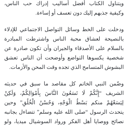
ويتناول الكتاب أفضل أساليب إدراك حب الناس،
وكيفية جذبهم إليك دون تعسف أو إساءة.
ودخلت على الخط وسائل التواصل الاجتماعي للإدلاء
بالنصيحة لعشاق محبة الناس واشترطت المبادرة
بالسلام على الأصدقاء والجيران وأن تكون صادرة عن
شخصية يكسوها التواضع وأوضحت أن الناس تعشق
البشوش المتسامح الذي تجده وقت المحن والأزمات.
وضّمن النبي الخاتم كل مقاصد ما سبق في حديثه
الشريف “إِنَّكُمْ لَا تَسَعُونَ النَّاسَ بِأَمْوَالِكُمْ، وَلَكِنْ
لِيَسَعْهُمْ منكم بَسْطُ الْوَجْهِ، وَحُسْنُ الْخُلُقِ” وحين
يتحدث الرسول “صلى الله عليه وسلم” تتضاءل بجانبه
نصائح ووصايا أهل الفكر ورواد السوشيال ميديا، ولو