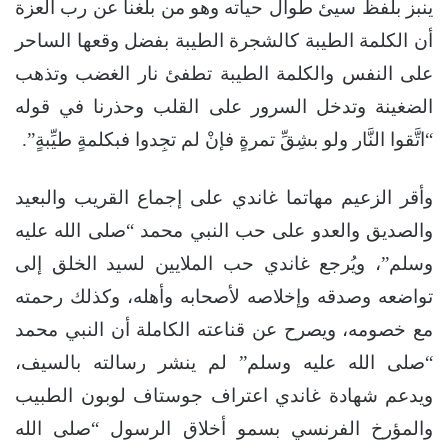
ينبز بلفظ سيئ طوال حياته وهو من بلغنا عن رب العزة
أن الكلمة الطيبة كالشجرة الطيبة بفضل وقعها الساحر
على النفس والكلمة الطيبة تطفئ نار الغضب وتذهب
الضغينة وتدخل السرور على القلب وحذرنا في قوله
“اتَّقوا النَّار ولو بشِقِّ تمرةٍ فإنْ لم تجِدوا فبكلمةٍ طيِّبةٍ”.
وأقر الزعيم مهاتما غاندي على إجماع القريب والبعيد
والصديق والعدو على حب النبي محمد “صلى الله عليه
وسلم”، ويُرجع غاندي حب الملايين لسيد الخلق إلى
تواضعه وصدقه وإخلاصه لأصحابه وأهله، وكذلك رحمته
مع خصومه، ويصرح عن قناعته الكاملة أن النبي محمد
“صلى الله عليه وسلم” لم ينشر رسالته بالسيف،
ويدعم شهادة غاندي اعتراف جوستاف لوبون الطبيب
والمؤرخ الفرنسي بسمو أخلاق الرسول “صلى الله