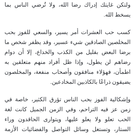
ولتكن غايتك إدراك رضا الله، ولا تٌرضي الناس بما
يسخط الله.
كسب حب العشرات أمر يسير، والسعي للفوز بحب
المخلصين الصادقين شيء عسير، وقد يظفر شخص ما
برضا البعض بقليل من الكذب والخداع، إلا أن دوام
رضاهم لن يطول، وإذا ظل أفراد منهم متعلقين به
اطمأن، فهؤلاء منافقون وأصحاب منفعة، والمخلصون
يضيقون ذراعًا بالكاذبين المخادعين.
وإشكالية الفوز بحب الناس تؤرق الكثير، خاصة في
زمن عز فيه التراحم، وفي الزمن الجميل كانت لغة
الحب تعلو ولا يعلو عليها، ويتوارى الحاقدون وراء
الستار، وتستغل وسائل التواصل والفضائيات الأزمة