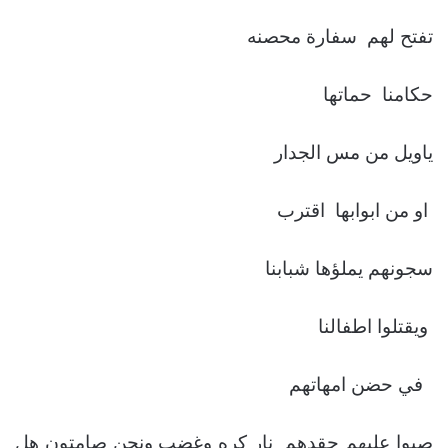
تفتح لهم سفارة محصنه
حكامنا حماتها
ياويل من مس الجدار
او من ابوابها اقترب
سجونهم يملؤها شبابنا
ويقتلوا اطفالنا
في حضن امهاتهم
صبوا عليهم حقدهم نار كره وغضب ونحن صامتون هل