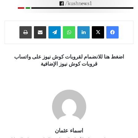
فيسبوك
‫X
لينكدإن
واتساب
تيلقرام
مشاركة عبر البريد
طباعة
اضغط هنا للانضمام لقروبات كوش نيوز على واتساب
قروبات كوش نيوز الإضافية
اسماء عثمان