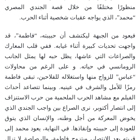
منظورًا مختلفًا من خلال قصة الجندي المصري
“محمد”، الذي يواجه عقبات شخصية أثناء الحرب.
فيعود من الجبهة ليكتشف أن حبيبته، “فاطمة”، قد
واجهت تحديات كبيرة أثناء غيابه. ففي قلب المعارك
والصراعات التي عاشها، يظل حبه لها يمثل الجانب
الرومانسي في حياته. و على الرغم من محاولات
“عباس” للزواج منها واستغلاله للفلاحين، تبقى فاطمة
رمزًا للأمل والشرف في عينيه. وبينما تتصاعد أحداث
الفيلم مع مشاهد الحرب الملحمية من حرب الاستنزاف
إلى انتصار أكتوبر، نرى الصراع بين واجب الجندي الذي
يخوض المعركة من أجل وطنه، والإنسان الذي يتوق
للعودة إلى حبيبته وإنقاذها. في النهاية، يعود محمد إلى
قريته بعد الانتصار، ويتزوج فاطمة، والرصاصة لا تزال