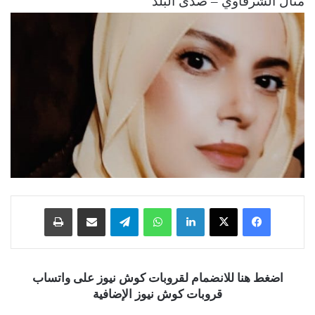
منال الشرقاوي – صدى البلد
فيسبوك
‫X
لينكدإن
واتساب
تيلقرام
مشاركة عبر البريد
طباعة
اضغط هنا للانضمام لقروبات كوش نيوز على واتساب
قروبات كوش نيوز الإضافية