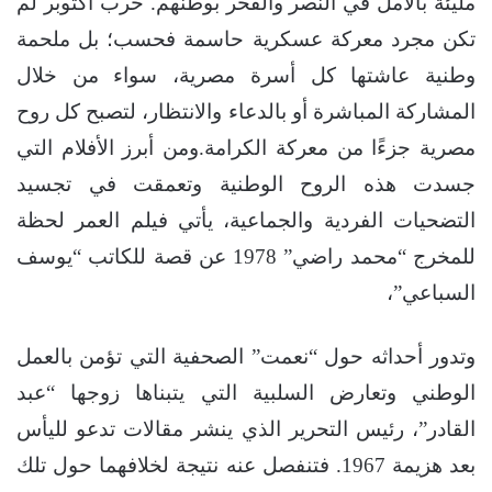
مليئة بالأمل في النصر والفخر بوطنهم. حرب أكتوبر لم
تكن مجرد معركة عسكرية حاسمة فحسب؛ بل ملحمة
وطنية عاشتها كل أسرة مصرية، سواء من خلال
المشاركة المباشرة أو بالدعاء والانتظار، لتصبح كل روح
مصرية جزءًا من معركة الكرامة.ومن أبرز الأفلام التي
جسدت هذه الروح الوطنية وتعمقت في تجسيد
التضحيات الفردية والجماعية، يأتي فيلم العمر لحظة
للمخرج “محمد راضي” 1978 عن قصة للكاتب “يوسف
السباعي”،
وتدور أحداثه حول “نعمت” الصحفية التي تؤمن بالعمل
الوطني وتعارض السلبية التي يتبناها زوجها “عبد
القادر”، رئيس التحرير الذي ينشر مقالات تدعو لليأس
بعد هزيمة 1967. فتنفصل عنه نتيجة لخلافهما حول تلك