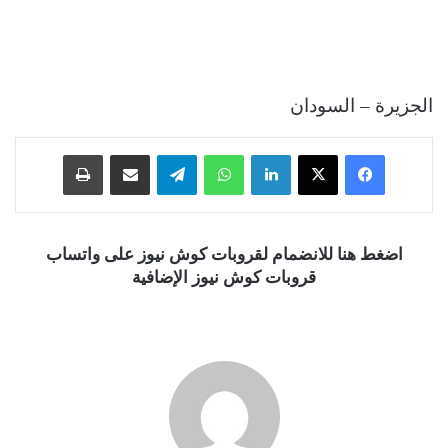
الجزيرة – السودان
فيسبوك
‫X
لينكدإن
واتساب
تيلقرام
مشاركة عبر البريد
طباعة
اضغط هنا للانضمام لقروبات كوش نيوز على واتساب
قروبات كوش نيوز الإضافية