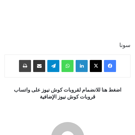
سونا
فيسبوك
‫X
لينكدإن
واتساب
تيلقرام
مشاركة عبر البريد
طباعة
اضغط هنا للانضمام لقروبات كوش نيوز على واتساب
قروبات كوش نيوز الإضافية