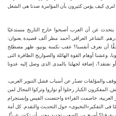
 لنرى كيف يؤمن كثيرون بأن المؤامرة ضدنا هى الشغل
 يتحدث عن أن العرب أصبحوا خارج التاريخ مستدعيًا
درهم. الشاعر العراقى أحمد مطر ألف قصيدة بعنوان:
قًّا أن نعرف أنفسنا؟ عقب نكسة يونيو، ظهر مصطلح
، وعشنا أوهام القوة الهائلة والصواريخ الظافرة التى
و نفتقد؟، إضافة لجهلنا بالمدى الذى وصل إليه عدونا
وقف والمؤلفات تصدُر عن أسباب فشل التنوير العربى،
ش. المفكرون الكبار رحلوا أو تواروا وتركوا المجال لمن
ر العربية، خاصمت القراءة واحتضنت الفيس وإنستجرام
ومًا فى التفكير«النخبوى» حول التحديث والتقدم. كل أمة
يفرقنا؟ أصبح من الصعب تحديد معنى أن تكون عربيًّا.