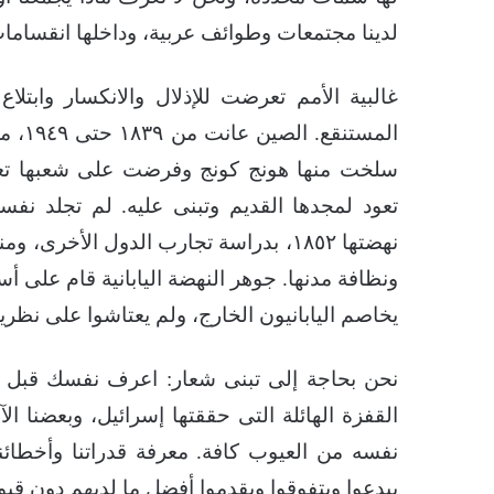
لدينا مجتمعات وطوائف عربية، وداخلها انقسامات ك
غالبية الأمم تعرضت للإذلال والانكسار وابتل
المست
سلخت منها هونج كونج وفرضت على شعبها تعاط
تعود لمجدها القديم وتبنى عليه. لم تجلد نفسه
نهضتها ١٨٥٢، بدراسة تجارب الدول الأخرى
ونظافة مدنها. جوهر النهضة اليابانية قام على أ
يخاصم اليابانيون الخارج، ولم يعتاشوا على نظرية
نحن بحاجة إلى تبنى شعار: اعرف نفسك قبل أ
القفزة الهائلة التى حققتها إسرائيل، وبعضنا الآخ
نفسه من العيوب كافة. معرفة قدراتنا وأخطائنا 
يبدعوا ويتفوقوا ويقدموا أفضل ما لديهم دون قيود