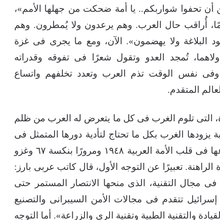
ن أن تحفوا شواربكم.. يا أمة ضحكت من جهلها الأمم»،
مًا، أُراقب حال العرب. وهم يرعدون ولا يُمطرون. وهم
 البلاغة ولا يهضمون». الآن، ومع ما يجرى فى غزة
اهما، تُمجد العدو وتقول شعرًا فى تفوقه وقدراته
يًّا، وفى نفس الوقت تذم العرب وتعدد تخلفهم واتساع
عالم المتقدم.
مؤامرة، التى تلوم الغرب فى كل ما يتعرض له العرب من ظلم
 يزودها الغرب بكل ما تحتاج لتأدية دورها المتمثل فى
إطالة عمر قرن الإهانة العربى الذى بدأ منذ زرعها فى قلب الأمة العربية ١٩٤٨ ومرورًا بنكسة ٦٧ وغزو
الراهنة. تعبيرًا عن التوجه الأول، قال كاتب عربى بارز:
فى مجال التقنية، الذى منحها الانتصار المستمر حتى
إسرائيل تتقدم فى مجالات الأمن السيبرانى والتصنيع
ادة والتقنية الطبية وتقنية الرى والزراعة». أما التوجه