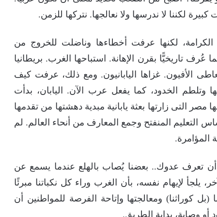
بيرة لكننا لا ندرسها ولا نعالجها. نتركها للزمن.
اع الكرامة، لكنها عرفت أخطاءها وناضلت للخروج من
نقع. الصين عانت من ١٨٣٩ حتى ١٩٤٩، مما عُرف تاريخيًّا بقرن الإهانة. استباحها الغرب. بريطانيا
ى الأفيون. غزاها اليابانيون. ومع ذلك، عرفت كيف
ا وتلطم الخدود، كما يفعل عرب الآن. اليابان، بدأت
، ومنها مصر التى زارتها بعثة يابانية مبدية دهشتها من تقدمها
ساس التعليم المنفتح وجمع المعارف من أنحاء العالم. لم
 المؤامرة.
ن تعرف عدوك.. بعضنا يُصاب بالهلع عندما يسمع عن
ر، يلجأ لإيهام نفسه، بأن الغرب وراء كل نكباتنا مبرئًا
(بل كوراثنا) ومعالجتها وإتاحة الفرصة للمواطنين أن
 أو وصاية، بداية الطريق.