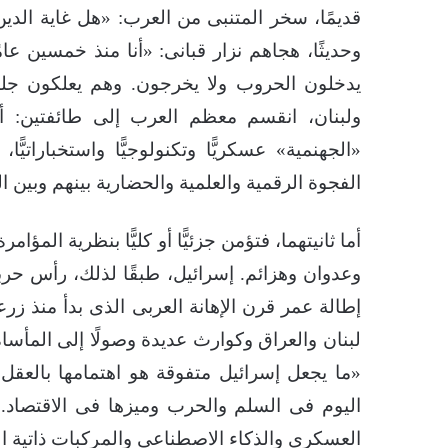
قديمًا، سخر المتنبى من العرب: «هل غاية الدي
وحديثًا، هجاهم نزار قبانى: «أنا منذ خمسين عا
يدخلون الحروب ولا يخرجون. وهم يعلكون جلود
ولبنان، انقسم معظم العرب إلى طائفتين: أول
«الجهنمية» عسكريًّا وتكنولوجيًّا واستخبارات
الفجوة الرقمية والعلمية والحضارية بينهم وبين ال
أما ثانيتهما، فتؤمن جزئيًّا أو كليًّا بنظرية ال
وعدوان وهزائم. إسرائيل، طبقًا لذلك، رأس حربة
لبنان والعراق وكوارث عديدة وصولًا إلى المأساة 
«ما يجعل إسرائيل متفوقة هو اهتمامها بالعقل 
اليوم فى السلم والحرب وميزها فى الاقتصاد. 
العسكرى والذكاء الاصطناعى والمركبات ذاتية القي