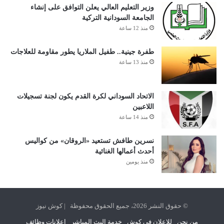
وزير التعليم العالي يعلن التوافق على إنشاء
الجامعة السودانية التركية
منذ 12 ساعة
طفرة جينية.. طفيل الملاريا يطور مقاومة للعلاجات
منذ 13 ساعة
الاتحاد السوداني لكرة القدم يكون لجنة تسجيلات
اللاعبين
منذ 14 ساعة
نسرين طافش تستعيد «الروقان» من كواليس
أحدث أعمالها الغنائية
منذ يومين
© حقوق النشر 2026، جميع الحقوق محفوظة | كوش نيوز
من نحن
للإعلان في كوش
خدمة البث المباشر
اعلانات وظائف