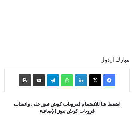
مبارك اردول
فيسبوك
‫X
لينكدإن
واتساب
تيلقرام
مشاركة عبر البريد
طباعة
اضغط هنا للانضمام لقروبات كوش نيوز على واتساب
قروبات كوش نيوز الإضافية