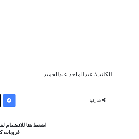
الكاتب/ عبدالماجد عبدالحميد
فيسبوك
شاركها
اضغط هنا للانضمام ل
قروبات كو