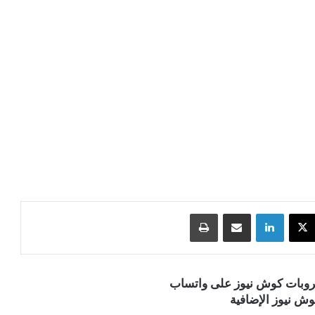
‫X
لينكدإن
مشاركة عبر البريد
طباعة
قروبات كوش نيوز على واتساب
ش نيوز الإضافية