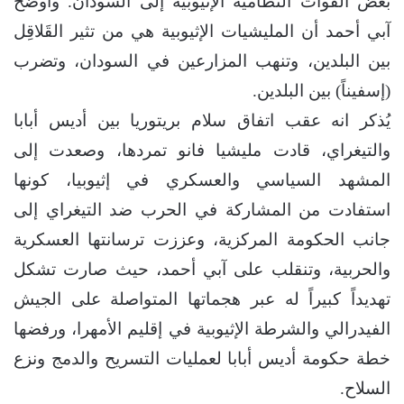
بعض القوات النظامية الإثيوبية إلى السودان. وأوضح
آبي أحمد أن المليشيات الإثيوبية هي من تثير القَلاقِل
بين البلدين، وتنهب المزارعين في السودان، وتضرب
(إسفيناً) بين البلدين.
يُذكر انه عقب اتفاق سلام بريتوريا بين أديس أبابا
والتيغراي، قادت مليشيا فانو تمردها، وصعدت إلى
المشهد السياسي والعسكري في إثيوبيا، كونها
استفادت من المشاركة في الحرب ضد التيغراي إلى
جانب الحكومة المركزية، وعززت ترسانتها العسكرية
والحربية، وتنقلب على آبي أحمد، حيث صارت تشكل
تهديداً كبيراً له عبر هجماتها المتواصلة على الجيش
الفيدرالي والشرطة الإثيوبية في إقليم الأمهرا، ورفضها
خطة حكومة أديس أبابا لعمليات التسريح والدمج ونزع
السلاح.