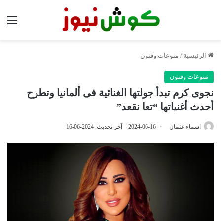
الق
الرئيسية
/
منوعات وفنون
منوعات وفنون
نجوى كرم تبدأ جولتها الغنائية فى ألمانيا وتطرح
أحدث أغنياتها “تعا نقعد”
اسماء عثمان
2024-06-16
آخر تحديث: 2024-06-16