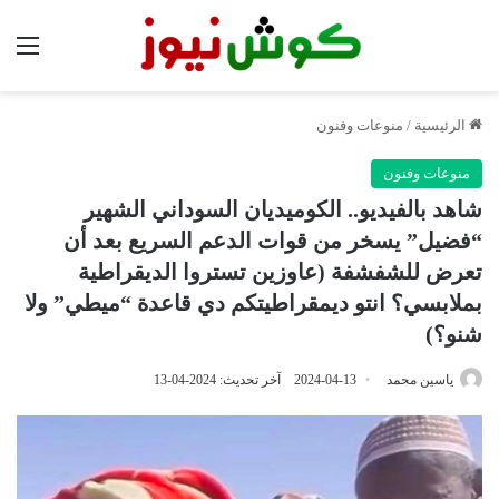
الق
الرئيسية
/
منوعات وفنون
منوعات وفنون
شاهد بالفيديو.. الكوميديان السوداني الشهير
“فضيل” يسخر من قوات الدعم السريع بعد أن
تعرض للشفشفة (عاوزين تستروا الديقراطية
بملابسي؟ انتو ديمقراطيتكم دي قاعدة “ميطي” ولا
شنو؟)
ياسين محمد
2024-04-13
آخر تحديث: 2024-04-13