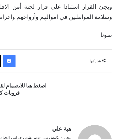
ويجئ القرار استنادا على قرار لجنة أمن الإق
وسلامة المواطنين في أموالهم وأرواحهم وأعراضهم 
سونا
فيسبوك
شاركها
اضغط هنا للانضمام ل
قروبات كو
هبة علي
محررة بكوش نيوز تهتم بشتى جوانب الحياة ف