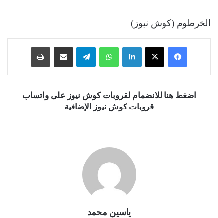
الخرطوم (كوش نيوز)
فيسبوك
‫X
لينكدإن
واتساب
تيلقرام
مشاركة عبر البريد
طباعة
اضغط هنا للانضمام لقروبات كوش نيوز على واتساب
قروبات كوش نيوز الإضافية
ياسين محمد