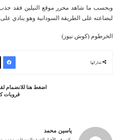
وبحسب ما شاهد محرر موقع النيلين فقد جذب ا
لبضاعته على الطريقة السودانية وهو ينادي على 
الخرطوم (كوش نيوز)
فيسبوك
شاركها
اضغط هنا للانضمام ل
قروبات كو
ياسين محمد
يكتب في الأخبار الفنية والمنوعات، ويتميز بت