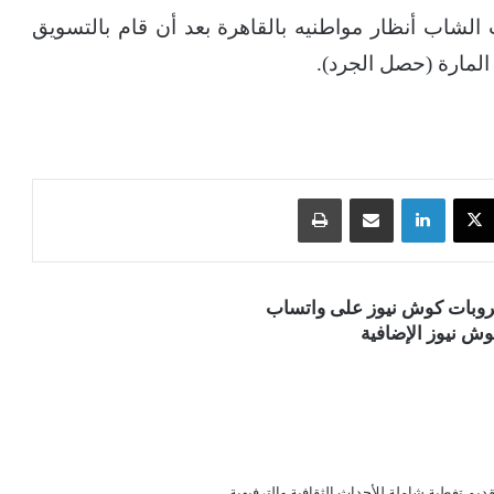
لشاب أنظار مواطنيه بالقاهرة بعد أن قام بالتسويق
المارة (حصل الجرد).
‫X
لينكدإن
مشاركة عبر البريد
طباعة
قروبات كوش نيوز على واتساب
ش نيوز الإضافية
قديم تغطية شاملة للأحداث الثقافية والترفيهية.