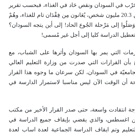
لحَرْب في السودان ونقص حَاد في الغذاء، فبحسب تقرير
صَادِرْ عَنْ منظمة الفاو للغذاء، كشف أن أكثر من 20.3 مليون شخص، يُعَانون مِن فِقْدَان تام للغذاء، وهُمْ
ون شخص، تَقْرِيبا وَصَلُوا إلى مَرْحلة الجُوع الحاد! إلى أين يتجه السودان؟
 تعطيل الدراسة كليا إلى أجل غير مُسمى!
Th، تداعيات هذه الأزمات التي يمر بها السودان وأثرها على الشباب، مع
بأن القرارات التي صدرت من وزارة التعليم العالي
جامعيّة في السودان، لكن سرعان ما وجوه هذا القرار
حة أن الوقت الآن ليس مناسبا لاستمرار الدارسة في
وْجة انتقادت واسعة، حتى صدر القرار الأخير من مكتب
التعليم العالي والبحث العلمي في 14 من اغسطس، والذي يقضي بإيقاف جميع الدراسة في
تعليم وتم ايقاف الدراسة الجماعية لعدة اساب لعدة