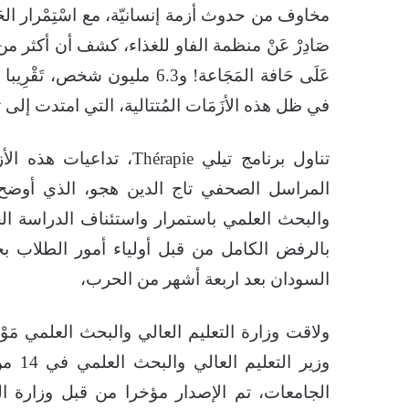
مخاوف من حدوث أزمة إنسانيّة، مع اسْتِمْرار ا
عَلَى حَافة المَجَاعة! و6.3 ملي
في ظل هذه الأزَمَات المُتتالية، التي امتدت إلى
تناول برنامج تيلي érapie
المراسل الصحفي تاج الدين هجو، الذي أوضح 
والبحث العلمي باستمرار واستئناف الدراسة ال
بالرفض الكامل من قبل أولياء أمور الطلاب ب
السودان بعد اربعة أشهر من الحرب،
ولاقت وزارة التعليم العالي والبحث العلمي مَ
وزير 
الجامعات، تم الإصدار مؤخرا من قبل وزارة ال