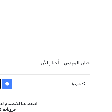
حنان المهذبي – أخبار الآن
فيسبوك
شاركها
اضغط هنا للانضمام ل
قروبات كو