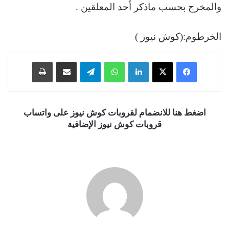
والمخرج بحسب ماذكر أحد المعلقين .
الخرطوم:(كوش نيوز )
فيسبوك
‫X
لينكدإن
واتساب
تيلقرام
مشاركة عبر البريد
طباعة
اضغط هنا للانضمام لقروبات كوش نيوز على واتساب
قروبات كوش نيوز الإضافية