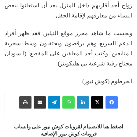
زواج أحد أقاربهم داخل المنزل بعد أن استعانوا ببعض
النساء من معارفهم لإقامة الحفل.
وبحسب ما شاهد محرر موقع النيلين فقد ظهر أفراد
الدعم السريع وهم يرقصون ويحتفلون وسط سخرية
المتابعين, وكتب أحد المعلقين على المقطع: (السودان
محتاج رقية شرعية بي هليكوبتر).
الخرطوم (كوش نيوز)
فيسبوك
‫X
لينكدإن
واتساب
تيلقرام
مشاركة عبر البريد
طباعة
اضغط هنا للانضمام لقروبات كوش نيوز على واتساب
قروبات كوش نيوز الإضافية