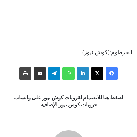
الخرطوم:(كوش نيوز)
فيسبوك
‫X
لينكدإن
واتساب
تيلقرام
مشاركة عبر البريد
طباعة
اضغط هنا للانضمام لقروبات كوش نيوز على واتساب
قروبات كوش نيوز الإضافية