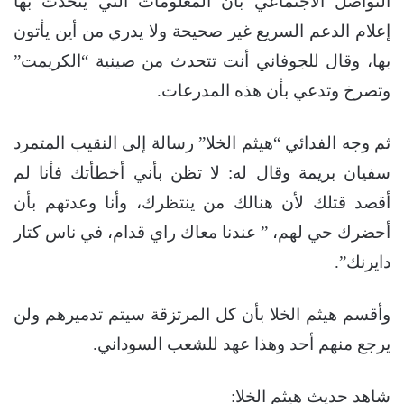
التواصل الاجتماعي بأن المعلومات التي يتحدث بها
إعلام الدعم السريع غير صحيحة ولا يدري من أين يأتون
بها، وقال للجوفاني أنت تتحدث من صينية “الكريمت”
وتصرخ وتدعي بأن هذه المدرعات.
ثم وجه الفدائي “هيثم الخلا” رسالة إلى النقيب المتمرد
سفيان بريمة وقال له: لا تظن بأني أخطأتك فأنا لم
أقصد قتلك لأن هنالك من ينتظرك، وأنا وعدتهم بأن
أحضرك حي لهم، ” عندنا معاك راي قدام، في ناس كتار
دايرنك”.
وأقسم هيثم الخلا بأن كل المرتزقة سيتم تدميرهم ولن
يرجع منهم أحد وهذا عهد للشعب السوداني.
شاهد حديث هيثم الخلا: