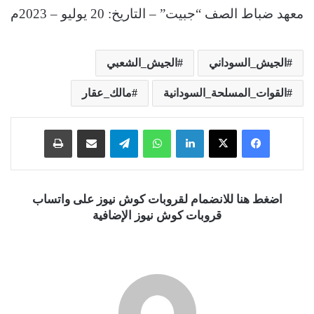
معهد ضباط الصف “جبيت” – التاريخ: 20 يوليو – 2023م
الجيش_السوداني
الجيش_الشعبي
القوات_المسلحة_السودانية
مالك_عقار
فيسبوك
‫X
لينكدإن
واتساب
تيلقرام
مشاركة عبر البريد
طباعة
اضغط هنا للانضمام لقروبات كوش نيوز على واتساب
قروبات كوش نيوز الإضافية