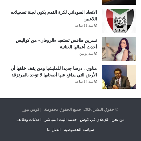
الاتحاد السوداني لكرة القدم يكون لجنة تسجيلات
اللاعبين
منذ 11 ساعة
نسرين طافش تستعيد «الروقان» من كواليس
أحدث أعمالها الغنائية
منذ يومين
مناوي : درسا جديدا للمليشيا ومن يقف خلفها أن
الأرض التي يدافع عنها أصحابها لا تؤخذ بالمرتزقة
منذ 14 ساعة
© حقوق النشر 2026، جميع الحقوق محفوظة | كوش نيوز
من نحن
للإعلان في كوش
خدمة البث المباشر
اعلانات وظائف
سياسة الخصوصية
اتصل بنا