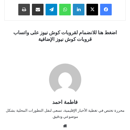
فيسبوك
‫X
لينكدإن
واتساب
تيلقرام
مشاركة عبر البريد
طباعة
اضغط هنا للانضمام لقروبات كوش نيوز على واتساب
قروبات كوش نيوز الإضافية
فاطمة احمد
محررة تختص في تغطية الأخبار الإقليمية، تسعى لنقل التطورات المحلية بشكل
موضوعي ودقيق.
موق