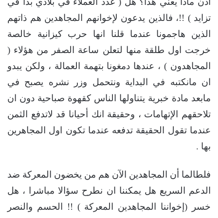
اذن ماذا يعني هذا؟ هل ( عدد العملاء في بلادي بدأ في
تزايد ) !!، فالذين يدعون لإخوانهم المجاهدين هم ذاتهم
الذين هاجمونا عندما قلنا انها حرب كيزانية خالصة
خرجت اول طلقة منها لتعلن ساعة الصفر من هؤلاء (
المجاهدون ) ، عندها دمغونا بتهمة العمالة ، ولكن يبدو
ان مانكتبه في البداية ونتحمل وزر نشره يصبح في
مابعد مادة خبرية يتناولها الناس كقهوة صباحية دون ان
تلاحقهم الإتهامات ، وحقيقة انك أحيانا قد لاتدفع الثمن
عندما تقول الحقيقة تدفعه عندما تكون اول المجاهرين
بها .
فلطالما أن المجاهدين الآن هم من يخضون المعركة ضد
الدعم السريع هل يمكننا ان نطرح سؤالا مباشرا ، هل
خسر (إخواننا المجاهدين المعركة ) !! الحسم والنصر