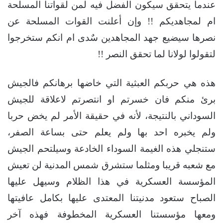
عندما يتحقق سيكون الفضل فيه لمن لقواتنا المسلحة
ام لمجاهديكم !! وإن أعلنت القوات المسلحة عن
نصرها سيضيع جهد المجاهدين سٌدى ام انكم ستخرجوا
لتقولوا لولانا لما تحقق النصر !!
هذه هي حربكم العبثية التي خاضها برهانكم فالجيش
برئ منكم فان خسرتم او انتصرتم لاعلاقة للجيش
السوداني بالنتيجة، لأنه في حقيقة الأمر لم يخض حربا
ولم يخبره احد بها ولم يعلم حتى بساعة الصفر،
ستنجلي هذه الغيمة السوداء الخادعة وسيلتحم الجيش
مع شعبه قريبا ومثلما ستشرق شمس المدنية لن تعيش
المؤسسة العسكرية في هذا الظلام وسيهل عليها
الصباح ستعود مدنيتنا المعتدى عليها بكامل عافيتها
ومعها مؤسستنا العسكرية المخطوفة فهذه آخر