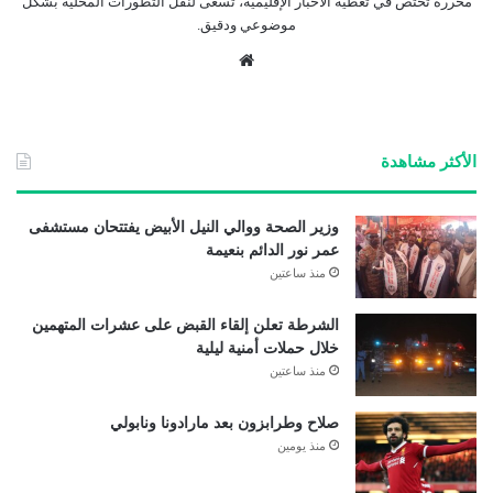
محررة تختص في تغطية الأخبار الإقليمية، تسعى لنقل التطورات المحلية بشكل
موضوعي ودقيق.
موق
ع
الوي
ب
الأكثر مشاهدة
وزير الصحة ووالي النيل الأبيض يفتتحان مستشفى
عمر نور الدائم بنعيمة
منذ ساعتين
الشرطة تعلن إلقاء القبض على عشرات المتهمين
خلال حملات أمنية ليلية
منذ ساعتين
صلاح وطرابزون بعد مارادونا ونابولي
منذ يومين