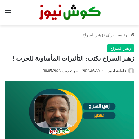
الق
الرئيسية
/
رأي
/
زهير السراج
زهير السراج
زهير السراج يكتب: التأثيرات المأساوية للحرب !
فاطمة احمد
2023-05-30
آخر تحديث: 2023-05-30