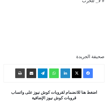
# لا_ للحرب
صحيفة الجريدة
فيسبوك
‫X
لينكدإن
واتساب
تيلقرام
مشاركة عبر البريد
طباعة
اضغط هنا للانضمام لقروبات كوش نيوز على واتساب
قروبات كوش نيوز الإضافية