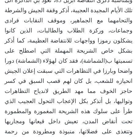
وبمناسبة ذكرى انتفاضة أبريل 85، تعود بي الذاكرة الى
تلك الأيام المجيدة العجيبة، أذكر وقفة الجيش والشرطة
والتحامهما مع الجماهير، وموقف النقابات فرادى
وجماعات، وركزة الطلاب والطالبات، الذين كانوا
يشكلون رموزا وواجهات للانتفاضة العظيمة، كما أذكر
بشكل خاص الشريحة المهملة التي اصطلح على
تسميتها ب(الشماشة)، فقد كان لهؤلاء (الشماشة) دورا
واضحا وبارزا في التظاهرات التي سبقت إعلان الجيش
انحيازه للشعب، بل كان لهم قصب السبق في كسر
حاجز الخوف مما مهد الطريق لاندياح التظاهرات
وتواليها، بل أتذكر بكل الإعجاب التحول العجيب الذي
طرأ على سلوك هذه الشريحة المغمورة والمطمورة
تحت أنقاض المدن، تعيش داخل قيعانها ومجاريها
وتتغذى على فضلاتها، منبوذة ومطرودة من رحمة