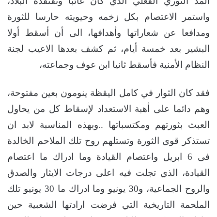
المد الثوري الفعلي الذي كان غائبا وتفتقده البلاد،
واستمر الاعتصام بكل زخمه وحيويته حارسا للثورة
ومدافعا عن شعاراتها وأهدافها، الى أن أسقط أولا
البشير بعد خمسة أيام، ثم كشف بعدها الاعيب لجنة
النظام الأمنية فأسقط ثانيا ابن عوف وجماعته،
فقد كان الثوار في كامل اليقظة ينومون بعين مفتوحة،
وهم دائما على أهبة الاستعداد لإسقاط كل من يحاول
العبث بثورتهم ومكتسباتها ..وبهذه المناسبة لابد ان
تستذكر قوى الثورة وتستلهم روح تلك الملاحم الخالدة
فى 6 ابريل واعتصام القيادة وما ادراك ما اعتصام
القيادة، الذي تجلت فيه اعلى درجات الايثار والصدق
والروح الجماعية، و30 يونيو وما ادراك ما 30 يونيو تلك
الملحمة التاريخية التي فرضت ارادتها الشعبية حين