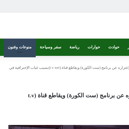
حوادث
حوارات
رياضة
سفر وسياحة
منوعات وفنون
المعد والمنتج” حسين ابو كروك “يعلن إعتزاره عن برنامج (ست الكورة) ويقاطع قناة (t.v net)بسبب غياب الإحترافية في
المعد والمنتج” حسين ابو كروك “يعلن إعتزاره عن برنامج (ست الكورة) ويقاطع قناة (t.v