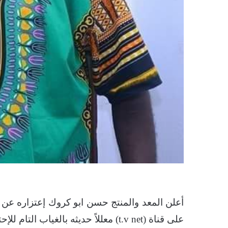
أعلن المعد والمنتج حسن ابو كروك إعتزاره عن ب
على قناة (t.v net) معللاً حديثه بالغياب التام للإحترافيه في العمل والأخطاء المتكررة من القناة.