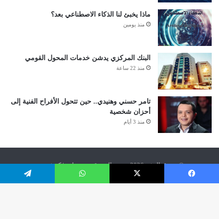
ماذا يخبئ لنا الذكاء الاصطناعي بعد؟
منذ يومين
البنك المركزي يدشن خدمات المحول القومي
منذ 22 ساعة
تامر حسني وهنيدي.. حين تتحول الأفراح الفنية إلى
أحزان شخصية
منذ 3 أيام
© حقوق النشر 2026، جميع الحقوق محفوظة | كوش نيوز
من نحن
للإعلان في كوش
خدمة البث المباشر
اعلانات وظائف
فيسبوك
‫X
واتساب
تيلقرام
سياسة الخصوصية
اتصل بنا