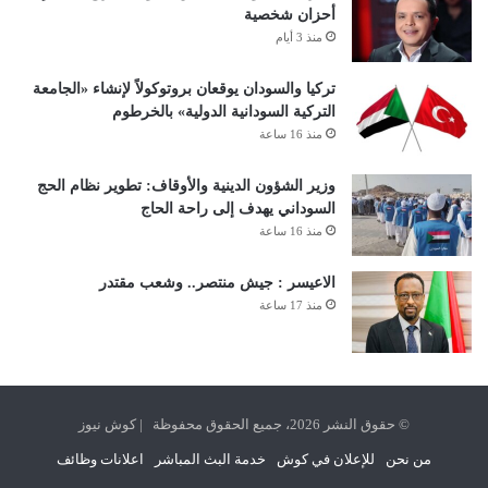
أحزان شخصية
منذ 3 أيام
تركيا والسودان يوقعان بروتوكولاً لإنشاء «الجامعة
التركية السودانية الدولية» بالخرطوم
منذ 16 ساعة
وزير الشؤون الدينية والأوقاف: تطوير نظام الحج
السوداني يهدف إلى راحة الحاج
منذ 16 ساعة
الاعيسر : جيش منتصر.. وشعب مقتدر
منذ 17 ساعة
© حقوق النشر 2026، جميع الحقوق محفوظة | كوش نيوز
من نحن
للإعلان في كوش
خدمة البث المباشر
اعلانات وظائف