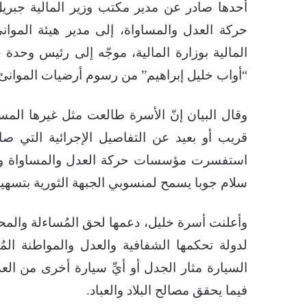
أحدها صادر عن مدير مكتب وزير المالية جبر
حركة العدل والمساواة، إلى مدير هيئة الموانئ
المالية بوزارة المالية، موجّه إلى رئيس وحدة 
“أواب خليل إبراهيم” من رسوم أرضيات الموانئ والتي تبلغ (562) أ
وقال البيان إنّ الأسرة طالعت مثل غيرها المس
قريب أو بعيد عن التفاصيل الإجرائية التي صا
استفسرت مؤسسات حركة العدل والمساواة والتي
سلام جوبا يسمح لمنسوبي الجبهة الثورية بتسهي
وأعلنت أسرة خليل، دعمها لحق المُساءلة والمح
لدولة تحكمها الشفافية والعدل والمواطنة المُت
السيارة مثار الجدل أو أيِّ سيارة أخرى من ال
فيما يحقق مصالح البلاد والعباد.