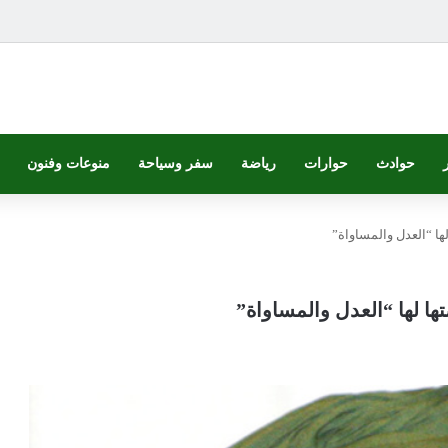
حوادث
حوارات
رياضة
سفر وسياحة
منوعات وفنون
ها “العدل والمساواة”
ا لها “العدل والمساواة”