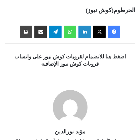
الخرطوم(كوش نيوز)
فيسبوك
‫X
لينكدإن
واتساب
تيلقرام
مشاركة عبر البريد
طباعة
اضغط هنا للانضمام لقروبات كوش نيوز على واتساب
قروبات كوش نيوز الإضافية
مؤيد نورالدين