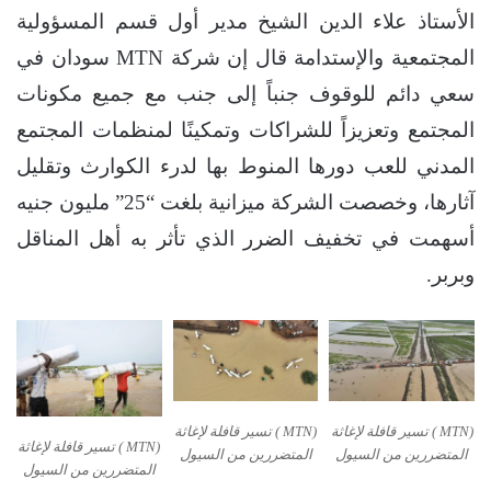
الأستاذ علاء الدين الشيخ مدير أول قسم المسؤولية
المجتمعية والإستدامة قال إن شركة MTN سودان في
سعي دائم للوقوف جنباً إلى جنب مع جميع مكونات
المجتمع وتعزيزاً للشراكات وتمكينًا لمنظمات المجتمع
المدني للعب دورها المنوط بها لدرء الكوارث وتقليل
آثارها، وخصصت الشركة ميزانية بلغت “25” مليون جنيه
أسهمت في تخفيف الضرر الذي تأثر به أهل المناقل
وبربر.
(MTN ) تسير قافلة لإغاثة
(MTN ) تسير قافلة لإغاثة
(MTN ) تسير قافلة لإغاثة
المتضررين من السيول
المتضررين من السيول
المتضررين من السيول