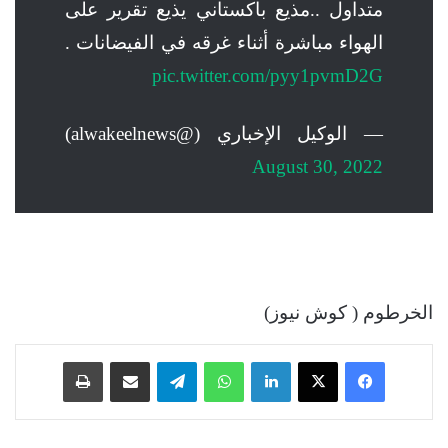
متداول ..مذيع باكستاني يذيع تقرير على
الهواء مباشرة أثناء غرقه في الفيضانات .
pic.twitter.com/pyy1pvmD2G
— الوكيل الإخباري (@alwakeelnews)
August 30, 2022
الخرطوم ( كوش نيوز)
فيسبوك
‫X
لينكدإن
واتساب
تيلقرام
مشاركة عبر البريد
طباعة